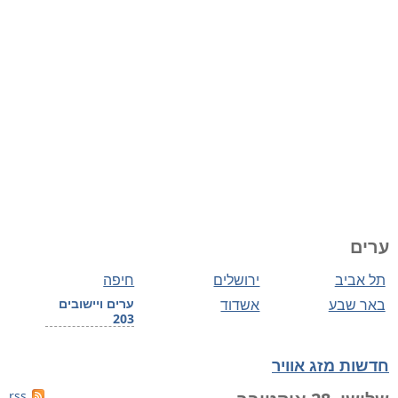
ערים
תל אביב
ירושלים
חיפה
באר שבע
אשדוד
ערים ויישובים
203
חדשות מזג אוויר
rss