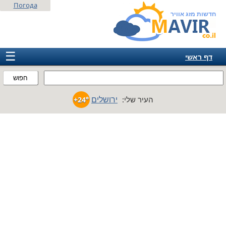
Погода
חדשות מזג אוויר
☰
דף ראשי
ישראל
חפוש
אירופה
ירושלים
העיר שלי:
+24°
אמריקה
חבר המדינות
אסיה
אפריקה
אוסטרליה