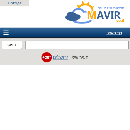
Погода
חדשות מזג אוויר
☰
דף ראשי
ישראל
חפוש
אירופה
ירושלים
העיר שלי:
+29°
אמריקה
חבר המדינות
אסיה
אפריקה
אוסטרליה