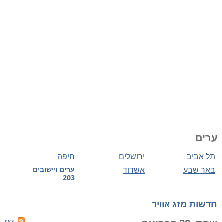
ערים
תל אביב
ירושלים
חיפה
באר שבע
אשדוד
ערים ויישובים
203
חדשות מזג אוויר
rss