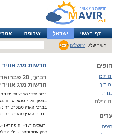
חדשות מזג אוויר
דף ראשי
ישראל
אירופה
אמרי
ירושלים
העיר שלי:
+22°
חדשות מזג אוויר
חופים
ים תיכון
רביעי, 28 פברואר
חדשות מזג אוויר י
ים סוף
כנרת
ברוב חלקי הארץ
עליית טמפרטו
בצפון הארץ טמפרטורה נמו
ים המלח
במרכז הארץ טמפרטורה נוח
בדרום הארץ טמפרטורה נוח
ערים
ירושלים
+17°
, חיפה
+19°
,
חיפה
לחץ אטמוספרי - עלייה קלה, 736 מ"מ / כספית ע