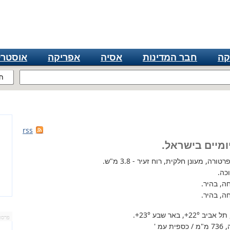
קה
חבר המדינות
אסיה
אפריקה
אוסטרל
ח
rss
ומיים בישראל.
רה, מעונן חלקית, רוח זעיר - 3.8 מ"ש.
כה.
ה, בהיר.
ה, בהיר.
 תל אביב
+22°
, באר שבע
+23°
.
פרסו
מ '