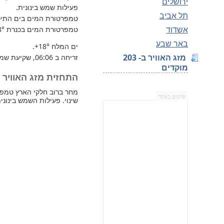
ירושלים
פעילות שמש בינונית.
תל אביב
טמפרטורת המים בים התיכון 
אשדוד
טמפרטורת המים בכנרת
8°
באר שבע
ים המלח
+18°
.
מזג האוויר ב- 203
זריחה ב 06:06, שקיעת שמש 17:32.
מוקדים
התחזית מזג האוויר למחר 
פרסום באתר
שינוי. פעילות השמש בינונית