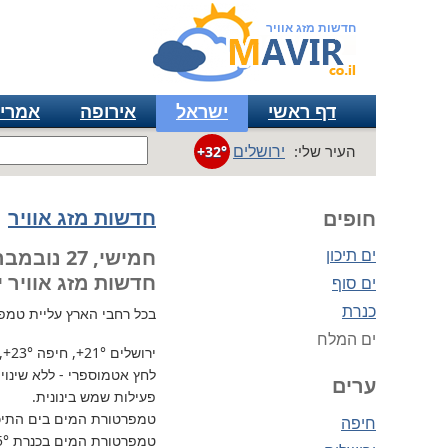
חדשות מזג אוויר
דף ראשי
ישראל
אירופה
אמרי
ירושלים
העיר שלי:
+32°
חדשות מזג אוויר
חופים
ים תיכון
חמישי, 27 נובמבר
חדשות מזג אוויר י
ים סוף
כנרת
בכל רחבי הארץ
עליית טמפרטור
ים המלח
ירושלים
+21°
, חיפה
+23°
,
לחץ אטמוספרי - ללא שינוי, 736 מ"מ / כספית עמ 
ערים
פעילות שמש בינונית.
טמפרטורת המים בים התיכון 
חיפה
טמפרטורת המים בכנרת
5°