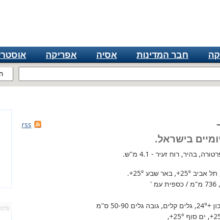
קה
חבר המדינות
אסיה
אפריקה
אוסטרל
ח
rss
ומיים בישראל.
ה, בהיר, רוח זעיר - 4.1 מ"ש.
 תל אביב
+25°
, באר שבע
+25°
.
'
+24°
, גלים קלים, גובה גלים 50-90 ס"מ
פרסו
+2
, ים סוף
+25°
,