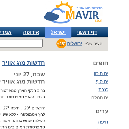
חדשות מזג אוויר
דף ראשי
ישראל
אירופה
אמרי
ירושלים
העיר שלי:
+25°
חדשות מזג אוויר
חופים
ים תיכון
שבת, 27 יוני
חדשות מזג אוויר י
ים סוף
כנרת
ברוב חלקי הארץ
טמפרטורה גבו
בצפון הארץ טמפרטורה נוח
ים המלח
ירושלים
+29°
, חיפה
+27°
,
ערים
לחץ אטמוספרי - ללא שינוי, 730 מ"מ / כספית עמ 
פעילות שמש גבוהה מאוד.
חיפה
טמפרטורת המים בים התיכון 