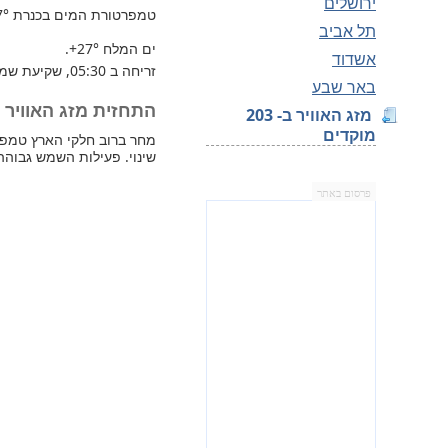
ירושלים
טמפרטורת המים בכנרת
7°
תל אביב
ים המלח
+27°
.
אשדוד
זריחה ב 05:30, שקיעת שמש 19:48.
באר שבע
התחזית מזג האוויר למחר
מזג האוויר ב- 203
מוקדים
שינוי. פעילות השמש גבוהה
פרסום באתר