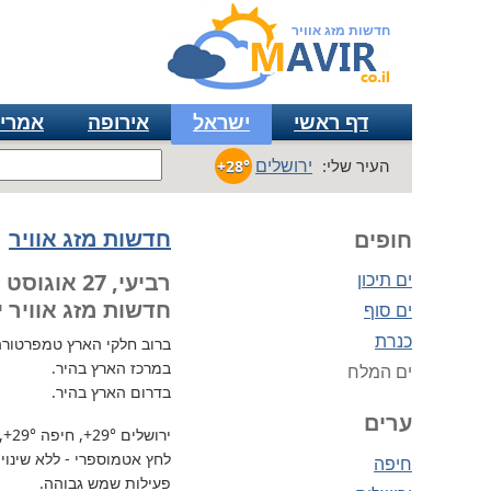
חדשות מזג אוויר
דף ראשי
ישראל
אירופה
אמרי
ירושלים
העיר שלי:
+28°
חדשות מזג אוויר
חופים
ים תיכון
רביעי, 27 אוגוסט
חדשות מזג אוויר י
ים סוף
כנרת
ברוב חלקי הארץ
טמפרטורה גבו
במרכז הארץ בהיר.
ים המלח
בדרום הארץ בהיר.
ערים
ירושלים
+29°
, חיפה
+29°
,
לחץ אטמוספרי - ללא שינוי, 730 מ"מ / כספית עמ 
חיפה
פעילות שמש גבוהה.