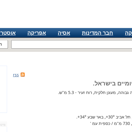
קה
חבר המדינות
אסיה
אפריקה
אוסטרל
ח
rss
ומיים בישראל.
הה, מעונן חלקית, רוח זעיר - 5.3 מ"ש.
 תל אביב
+30°
, באר שבע
+34°
.
'
פרסו