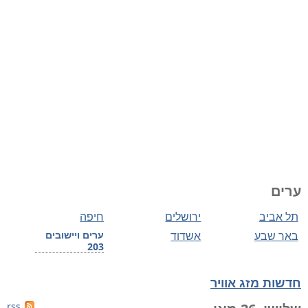
ערים
תל אביב
ירושלים
חיפה
באר שבע
אשדוד
ערים ויישובים
203
חדשות מזג אוויר
rss