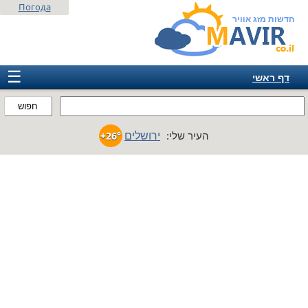
Погода
חדשות מזג אוויר
☰
דף ראשי
ישראל
חפוש
אירופה
ירושלים
העיר שלי:
+26°
אמריקה
חבר המדינות
אסיה
אפריקה
אוסטרליה