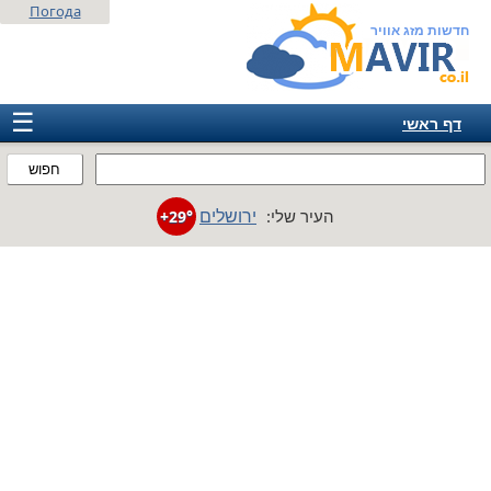
Погода
חדשות מזג אוויר
☰
דף ראשי
ישראל
חפוש
אירופה
ירושלים
העיר שלי:
+29°
אמריקה
חבר המדינות
אסיה
אפריקה
אוסטרליה