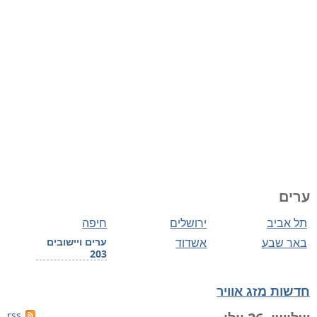
ערים
תל אביב
ירושלים
חיפה
באר שבע
אשדוד
ערים ויישובים
203
חדשות מזג אוויר
rss