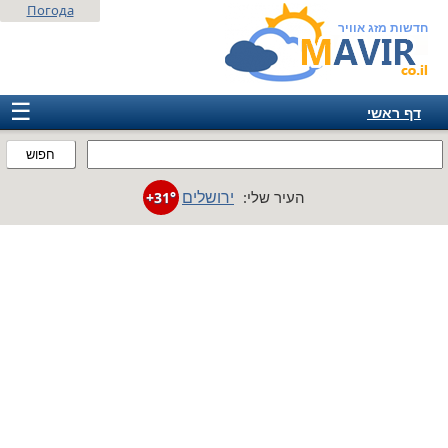
Погода
חדשות מזג אוויר
☰
דף ראשי
ישראל
חפוש
אירופה
ירושלים
העיר שלי:
+31°
אמריקה
חבר המדינות
אסיה
אפריקה
אוסטרליה