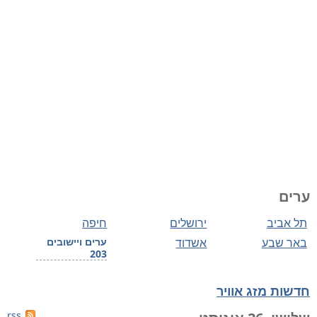
ערים
תל אביב
ירושלים
חיפה
באר שבע
אשדוד
ערים ויישובים
203
חדשות מזג אוויר
rss