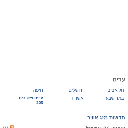
ערים
תל אביב
ירושלים
חיפה
באר שבע
אשדוד
ערים ויישובים
203
חדשות מזג אוויר
rss