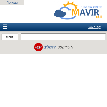
Погода
חדשות מזג אוויר
☰
דף ראשי
ישראל
חפוש
אירופה
ירושלים
העיר שלי:
+29°
אמריקה
חבר המדינות
אסיה
אפריקה
אוסטרליה