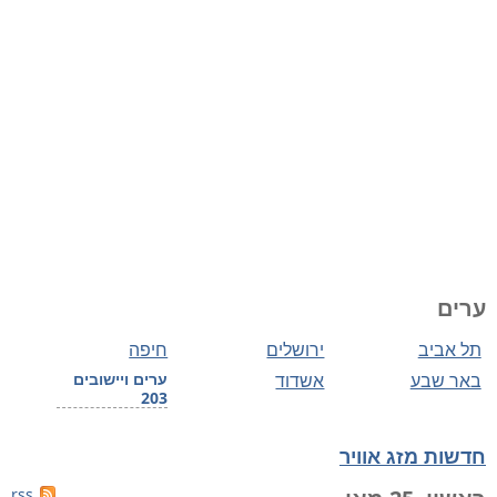
ערים
תל אביב
ירושלים
חיפה
באר שבע
אשדוד
ערים ויישובים
203
חדשות מזג אוויר
rss