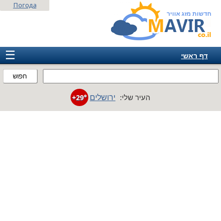
Погода
חדשות מזג אוויר
☰
דף ראשי
ישראל
חפוש
אירופה
ירושלים
העיר שלי:
+29°
אמריקה
חבר המדינות
אסיה
אפריקה
אוסטרליה