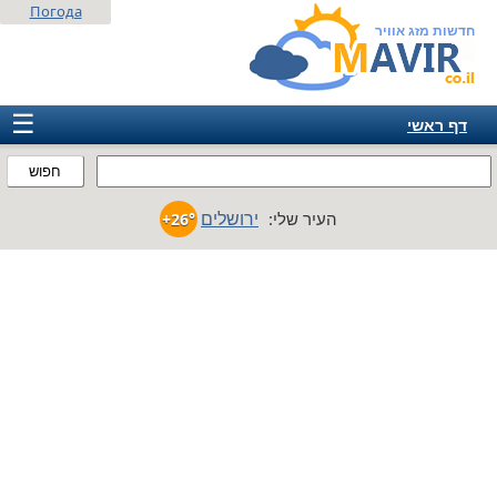
Погода
חדשות מזג אוויר
☰
דף ראשי
ישראל
חפוש
אירופה
ירושלים
העיר שלי:
+26°
אמריקה
חבר המדינות
אסיה
אפריקה
אוסטרליה