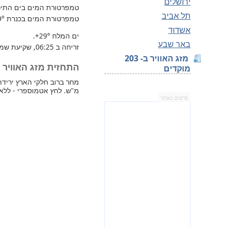
ירושלים
טמפרטורת המים בים התיכון 
תל אביב
טמפרטורת המים בכנרת
9°
אשדוד
ים המלח
+29°
.
באר שבע
זריחה ב 06:25, שקיעת שמש 18:31.
מזג האוויר ב- 203
התחזית מזג האוויר למחר 
מוקדים
מ"ש. לחץ אטמוספרי - ללא ש
פרסום באתר