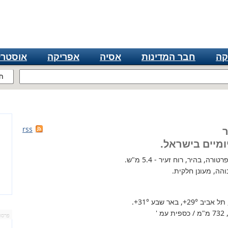
קה
חבר המדינות
אסיה
אפריקה
אוסטרל
ח
rss
ומיים בישראל.
רה, בהיר, רוח זעיר - 5.4 מ"ש.
הה, מעונן חלקית.
 תל אביב
+29°
, באר שבע
+31°
.
'
פרסו