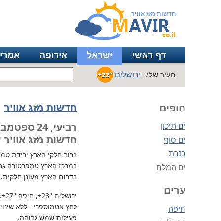
חדשות מזג אוויר
דף ראשי
ישראל
אירופה
אמרי
ירושלים
העיר שלי:
+22°
חדשות מזג אוויר
חופים
ים תיכון
רביעי, 24 ספטמבר
חדשות מזג אוויר י
ים סוף
כנרת
ברוב חלקי הארץ
ירידת טמפרטו
במרכז הארץ טמפרטורה גבו
ים המלח
בדרום הארץ מעונן חלקית.
ערים
ירושלים
+28°
, חיפה
+27°
,
לחץ אטמוספרי - ללא שינוי, 732 מ"מ / כספית עמ 
חיפה
פעילות שמש גבוהה.