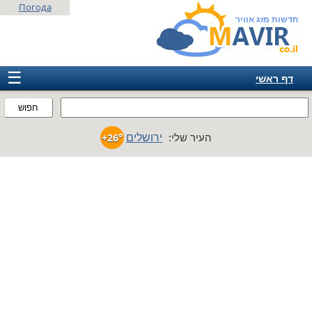
Погода
חדשות מזג אוויר
☰
דף ראשי
ישראל
חפוש
אירופה
ירושלים
העיר שלי:
+26°
אמריקה
חבר המדינות
אסיה
אפריקה
אוסטרליה