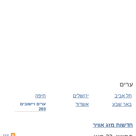
ערים
תל אביב
ירושלים
חיפה
באר שבע
אשדוד
ערים ויישובים
203
חדשות מזג אוויר
rss