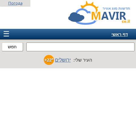
Погода
חדשות מזג אוויר
☰
דף ראשי
ישראל
חפוש
אירופה
ירושלים
העיר שלי:
+22°
אמריקה
חבר המדינות
אסיה
אפריקה
אוסטרליה