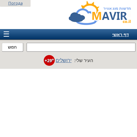
Погода
חדשות מזג אוויר
☰
דף ראשי
ישראל
חפוש
אירופה
ירושלים
העיר שלי:
+29°
אמריקה
חבר המדינות
אסיה
אפריקה
אוסטרליה