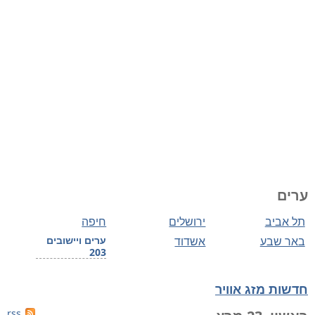
ערים
תל אביב
ירושלים
חיפה
באר שבע
אשדוד
ערים ויישובים
203
חדשות מזג אוויר
rss