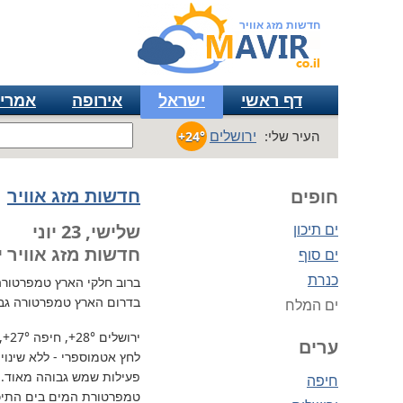
חדשות מזג אוויר
דף ראשי
ישראל
אירופה
אמרי
ירושלים
העיר שלי:
+24°
חדשות מזג אוויר
חופים
ים תיכון
שלישי, 23 יוני
חדשות מזג אוויר י
ים סוף
כנרת
ברוב חלקי הארץ
טמפרטורה נוח
בדרום הארץ טמפרטורה גב
ים המלח
ירושלים
+28°
, חיפה
+27°
,
ערים
לחץ אטמוספרי - ללא שינוי, 730 מ"מ / כספית עמ 
פעילות שמש גבוהה מאוד.
חיפה
טמפרטורת המים בים התיכון 