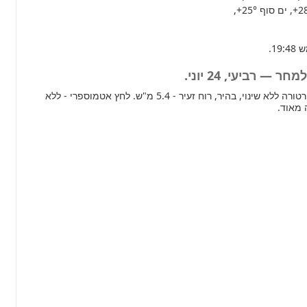
+2
, ים סוף
+25°
,
— רביעי, 24 יוני.
מחר ברוב חלקי הארץ טמפרטורה ללא שינוי, בהיר, רוח זעיר - 5.4 מ"ש. לחץ אטמוספרי - ללא
 מאוד.