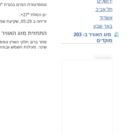
ירושלים
טמפרטורת המים בכנרת
8°
תל אביב
ים המלח
+27°
.
אשדוד
זריחה ב 05:29, שקיעת שמש 19:48.
באר שבע
התחזית מזג האוויר למחר 
מזג האוויר ב- 203
מוקדים
שינוי. פעילות השמש גבוהה
פרסום באתר