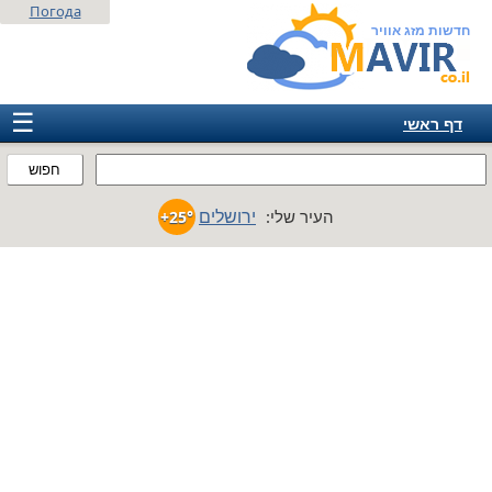
Погода
חדשות מזג אוויר
☰
דף ראשי
ישראל
חפוש
אירופה
ירושלים
העיר שלי:
+25°
אמריקה
חבר המדינות
אסיה
אפריקה
אוסטרליה