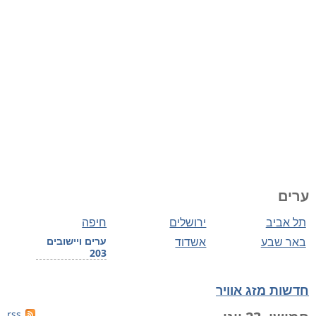
ערים
תל אביב
ירושלים
חיפה
באר שבע
אשדוד
ערים ויישובים
203
חדשות מזג אוויר
rss