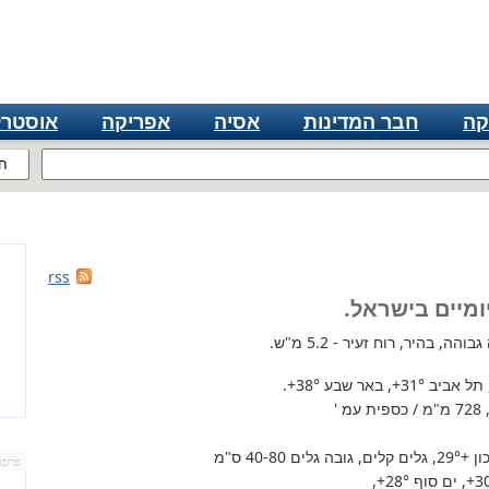
קה
חבר המדינות
אסיה
אפריקה
אוסטרל
ח
rss
ומיים בישראל.
ה, בהיר, רוח זעיר - 5.2 מ"ש.
 תל אביב
+31°
, באר שבע
+38°
.
'
+29°
, גלים קלים, גובה גלים 40-80 ס"מ
פרסו
+3
, ים סוף
+28°
,