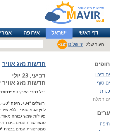
חדשות מזג אוויר
דף ראשי
ישראל
אירופה
אמרי
ירושלים
העיר שלי:
+23°
חדשות מזג אוויר
חופים
ים תיכון
רביעי, 23 יולי
חדשות מזג אוויר י
ים סוף
כנרת
בכל רחבי הארץ
טמפרטורה גבוה
ים המלח
ירושלים
+34°
, חיפה
+30°
,
לחץ אטמוספרי - ללא שינוי, 728 מ"מ / כספית עמ 
ערים
פעילות שמש גבוהה מאוד.
טמפרטורת המים בים התיכון 
חיפה
טמפרטורת המים בכנרת
0°