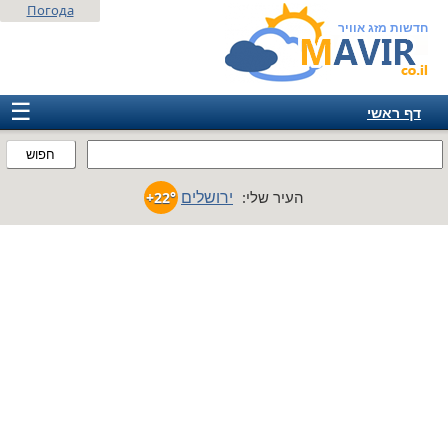
Погода
חדשות מזג אוויר
☰
דף ראשי
ישראל
חפוש
אירופה
ירושלים
העיר שלי:
+22°
אמריקה
חבר המדינות
אסיה
אפריקה
אוסטרליה