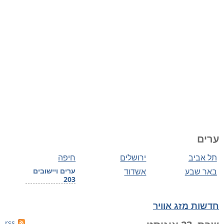
ערים
תל אביב
ירושלים
חיפה
באר שבע
אשדוד
ערים ויישובים
203
חדשות מזג אוויר
rss