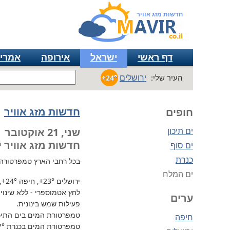
חדשות מזג אוויר
דף ראשי
ישראל
אירופה
אמרי
ירושלים
העיר שלי:
+24°
חדשות מזג אוויר
חופים
ים תיכון
שני, 21 אוקטובר
חדשות מזג אוויר י
ים סוף
כנרת
בכל רחבי הארץ
טמפרטורה נוחה
ים המלח
ירושלים
+23°
, חיפה
+24°
,
לחץ אטמוספרי - ללא שינוי, 736 מ"מ / כספית עמ 
ערים
פעילות שמש בינונית.
טמפרטורת המים בים התיכון 
חיפה
טמפרטורת המים בכנרת
7°