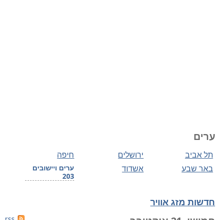
ערים
תל אביב
ירושלים
חיפה
באר שבע
אשדוד
ערים ויישובים
203
חדשות מזג אוויר
rss