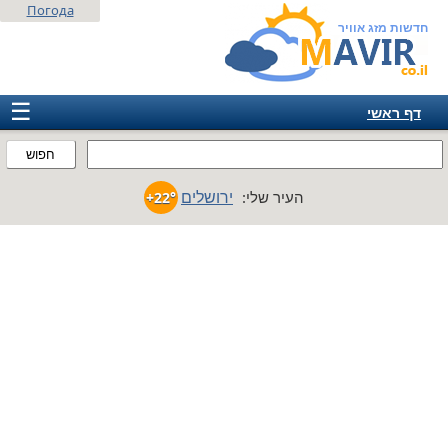
Погода
חדשות מזג אוויר
☰
דף ראשי
ישראל
חפוש
אירופה
ירושלים
העיר שלי:
+22°
אמריקה
חבר המדינות
אסיה
אפריקה
אוסטרליה