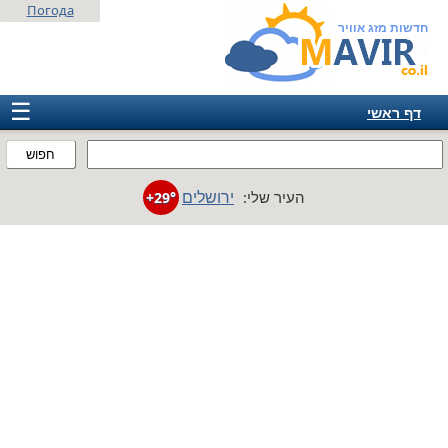
Погода
חדשות מזג אוויר
☰
דף ראשי
ישראל
חפוש
אירופה
ירושלים
העיר שלי:
+29°
אמריקה
חבר המדינות
אסיה
אפריקה
אוסטרליה