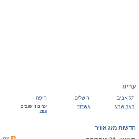
ערים
תל אביב
ירושלים
חיפה
באר שבע
אשדוד
ערים ויישובים
203
חדשות מזג אוויר
rss