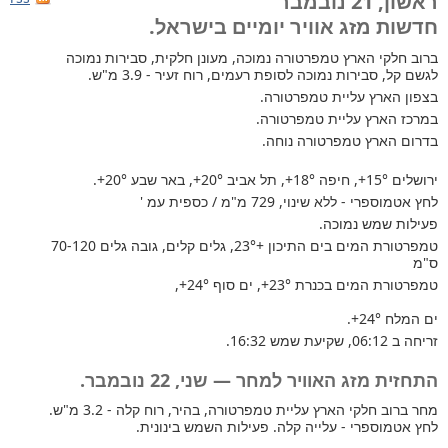
ראשון, 21 נובמבר
חדשות מזג אוויר יומיים בישראל.
ברוב חלקי הארץ
טמפרטורה נמוכה, מעונן חלקית, סבירות נמוכה
לגשם קל, סבירות נמוכה לסופת רעמים, רוח זעיר - 3.9 מ"ש.
בצפון הארץ עליית טמפרטורה.
במרכז הארץ עליית טמפרטורה.
בדרום הארץ טמפרטורה נוחה.
ירושלים
+15°
, חיפה
+18°
, תל אביב
+20°
, באר שבע
+20°
.
לחץ אטמוספרי - ללא שינוי, 729 מ"מ / כספית עמ '
פעילות שמש נמוכה.
טמפרטורת המים בים התיכון +23°
, גלים קלים, גובה גלים 70-120
ס"מ
טמפרטורת המים בכנרת
+23°
, ים סוף
+24°
,
ים המלח
+24°
.
זריחה ב 06:12, שקיעת שמש 16:32.
התחזית מזג האוויר למחר — שני, 22 נובמבר.
מחר ברוב חלקי הארץ עליית טמפרטורה, בהיר, רוח קלה - 3.2 מ"ש.
לחץ אטמוספרי - עלייה קלה. פעילות השמש בינונית.