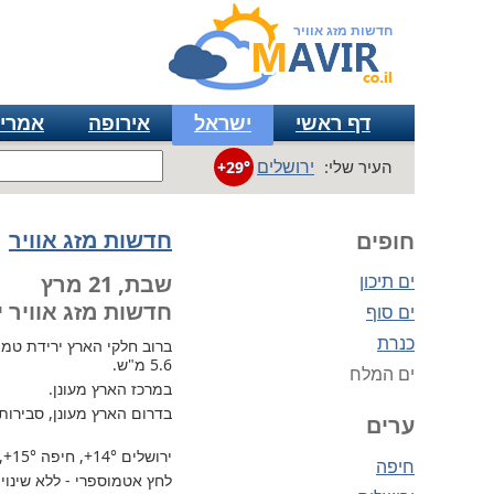
חדשות מזג אוויר
דף ראשי
ישראל
אירופה
אמרי
ירושלים
העיר שלי:
+29°
חדשות מזג אוויר
חופים
ים תיכון
שבת, 21 מרץ
חדשות מזג אוויר י
ים סוף
כנרת
ברוב חלקי הארץ
ירידת טמפר
5.6 מ"ש.
ים המלח
במרכז הארץ מעונן.
בדרום הארץ מעונן, סבירות
ערים
ירושלים
+14°
, חיפה
+15°
,
חיפה
לחץ אטמוספרי - ללא שינוי, 726 מ"מ / כספית עמ 