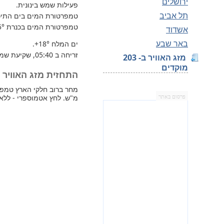
ירושלים
פעילות שמש בינונית.
תל אביב
טמפרטורת המים בים התיכון 
טמפרטורת המים בכנרת
5°
אשדוד
באר שבע
ים המלח
+18°
.
זריחה ב 05:40, שקיעת שמש 17:48.
מזג האוויר ב- 203
מוקדים
התחזית מזג האוויר למחר
מ"ש. לחץ אטמוספרי - ללא ש
פרסום באתר