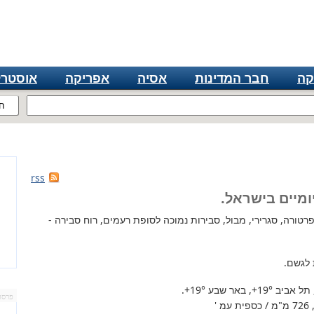
קה
חבר המדינות
אסיה
אפריקה
אוסטרל
ח
rss
ומיים בישראל.
טורה, סגרירי, מבול, סבירות נמוכה לסופת רעמים, רוח סבירה -
 לגשם.
 תל אביב
+19°
, באר שבע
+19°
.
פרסו
'