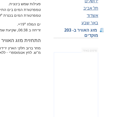
ירושלים
פעילות שמש בינונית.
תל אביב
טמפרטורת המים בים התיכון 
אשדוד
טמפרטורת המים בכנרת
9°
באר שבע
ים המלח
+19°
.
מזג האוויר ב- 203
זריחה ב 06:38, שקיעת שמש 17:03.
מוקדים
התחזית מזג האוויר למחר 
פרסום באתר
מ"ש. לחץ אטמוספרי - ללא 