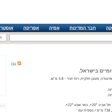
קה
חבר המדינות
אסיה
אפריקה
אוסטרל
ח
rss
ומיים בישראל.
רה, מעונן חלקית, רוח זעיר - 3.8 מ"ש.
ה.
ה.
 תל אביב
+20°
, באר שבע
+22°
.
פרסו
'