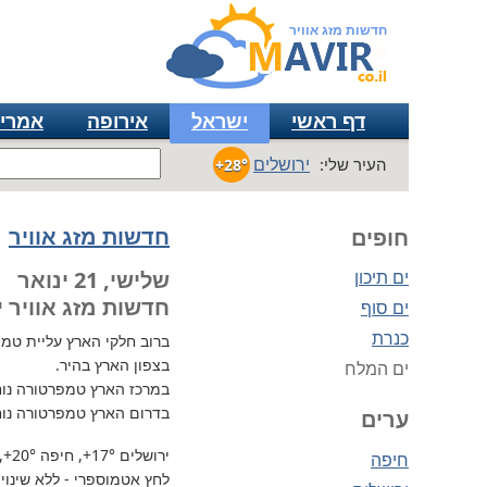
חדשות מזג אוויר
דף ראשי
ישראל
אירופה
אמרי
ירושלים
העיר שלי:
+28°
חדשות מזג אוויר
חופים
ים תיכון
שלישי, 21 ינואר
חדשות מזג אוויר י
ים סוף
כנרת
ברוב חלקי הארץ
עליית טמפרטו
בצפון הארץ בהיר.
ים המלח
במרכז הארץ טמפרטורה נוח
בדרום הארץ טמפרטורה נוח
ערים
ירושלים
+17°
, חיפה
+20°
,
חיפה
לחץ אטמוספרי - ללא שינוי, 738 מ"מ / כספית עמ 