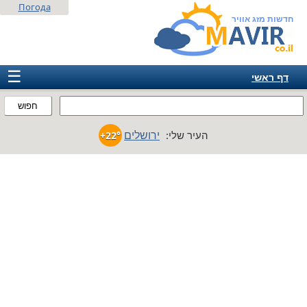
Погода
חדשות מזג אוויר
☰
דף ראשי
ישראל
חפוש
אירופה
ירושלים
העיר שלי:
+22°
אמריקה
חבר המדינות
אסיה
אפריקה
אוסטרליה