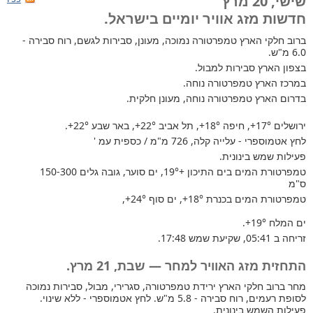
שישי, 20 מרץ
חדשות מזג אוויר יומיים בישראל.
ברוב חלקי הארץ
טמפרטורה נמוכה, מעונן, סבירות לגשם, רוח סבירה -
6.0 מ"ש.
בצפון הארץ סבירות למבול.
במרכז הארץ טמפרטורה נוחה.
בדרום הארץ טמפרטורה נוחה, מעונן חלקית.
ירושלים
+17°
, חיפה
+18°
, תל אביב
+22°
, באר שבע
+22°
.
לחץ אטמוספרי - עלייה קלה, 726 מ"מ / כספית עמ '
פעילות שמש בינונית.
טמפרטורת המים בים התיכון +19°
, ים סוער, גובה גלים 150-300
ס"מ
טמפרטורת המים בכנרת
+18°
, ים סוף
+24°
,
ים המלח
+19°
.
זריחה ב 05:41, שקיעת שמש 17:48.
התחזית מזג האוויר למחר — שבת, 21 מרץ.
מחר ברוב חלקי הארץ ירידת טמפרטורה, סגרירי, מבול, סבירות נמוכה
לסופת רעמים, רוח סבירה - 5.8 מ"ש. לחץ אטמוספרי - ללא שינוי.
פעילות השמש בינונית.