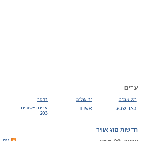
ערים
תל אביב
ירושלים
חיפה
באר שבע
אשדוד
ערים ויישובים
203
חדשות מזג אוויר
rss