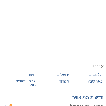
ערים
תל אביב
ירושלים
חיפה
באר שבע
אשדוד
ערים ויישובים
203
חדשות מזג אוויר
rss