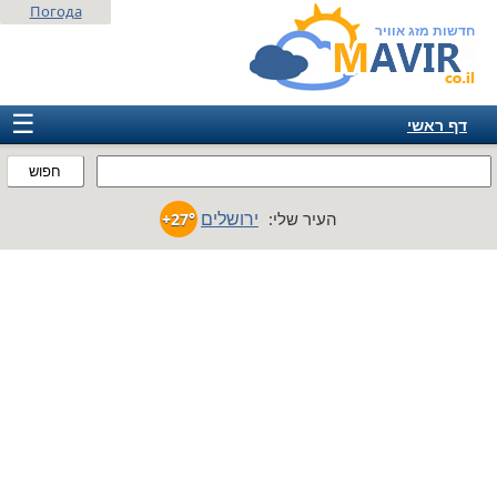
Погода
חדשות מזג אוויר
☰
דף ראשי
ישראל
חפוש
אירופה
ירושלים
העיר שלי:
+27°
אמריקה
חבר המדינות
אסיה
אפריקה
אוסטרליה