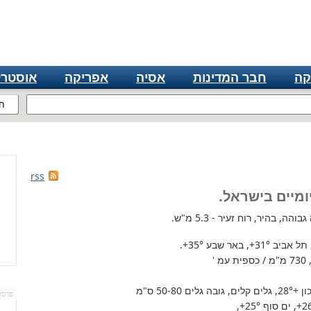
קה
חבר המדינות
אסיה
אפריקה
אוסטרל
ח
rss
ומיים בישראל.
ה, בהיר, רוח זעיר - 5.3 מ"ש.
 תל אביב
+31°
, באר שבע
+35°
.
'
+28°
, גלים קלים, גובה גלים 50-80 ס"מ
פרסו
+2
, ים סוף
+25°
,