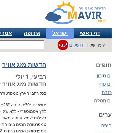
חדשות מזג אוויר
דף ראשי
ישראל
אירופה
אמרי
ירושלים
העיר שלי:
+33°
חדשות מזג אוויר
חופים
ים תיכון
רביעי, 1 יולי
חדשות מזג אוויר י
ים סוף
כנרת
בכל רחבי הארץ
טמפרטורה גבוה
ים המלח
ירושלים
+30°
, חיפה
+28°
,
לחץ אטמוספרי - ללא שינוי, 730 מ"מ / כספית עמ 
ערים
פעילות שמש גבוהה מאוד.
טמפרטורת המים בים התיכון 
חיפה
טמפרטורת המים בכנרת
6°