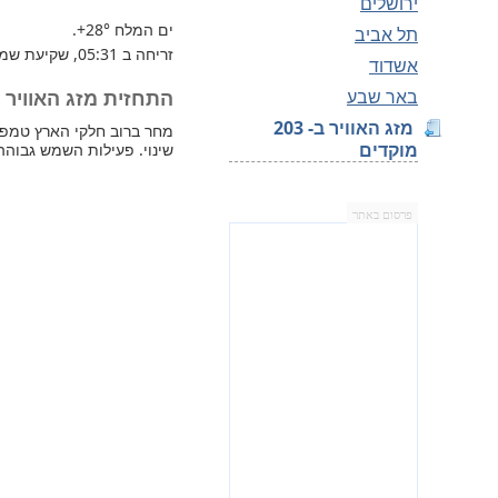
ירושלים
ים המלח
+28°
.
תל אביב
זריחה ב 05:31, שקיעת שמש 19:49.
אשדוד
באר שבע
התחזית מזג האוויר למח
מזג האוויר ב- 203
מוקדים
שינוי. פעילות השמש גבוהה
פרסום באתר