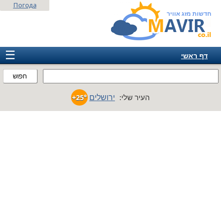
Погода
חדשות מזג אוויר
☰
דף ראשי
ישראל
חפוש
אירופה
ירושלים
העיר שלי:
+25°
אמריקה
חבר המדינות
אסיה
אפריקה
אוסטרליה