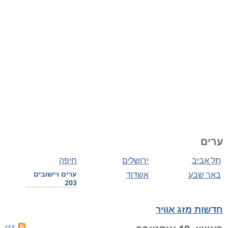
ערים
תל אביב
ירושלים
חיפה
באר שבע
אשדוד
ערים ויישובים
203
חדשות מזג אוויר
rss