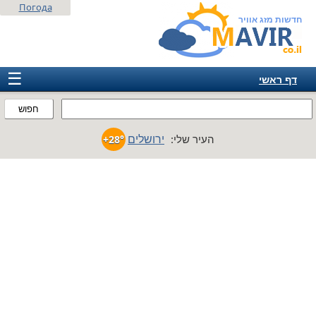
Погода
חדשות מזג אוויר
☰
דף ראשי
ישראל
חפוש
אירופה
ירושלים
העיר שלי:
+28°
אמריקה
חבר המדינות
אסיה
אפריקה
אוסטרליה