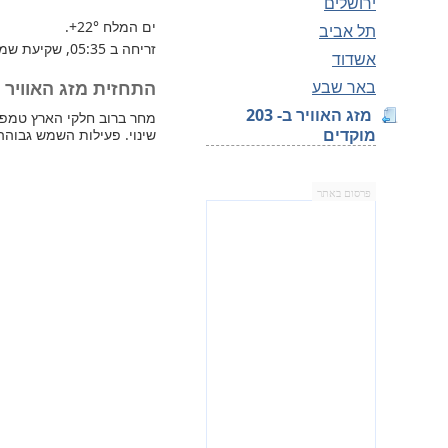
ירושלים
ים המלח
+22°
.
תל אביב
זריחה ב 05:35, שקיעת שמש 19:31.
אשדוד
באר שבע
התחזית מזג האוויר למח
מזג האוויר ב- 203
מוקדים
שינוי. פעילות השמש גבוהה
פרסום באתר