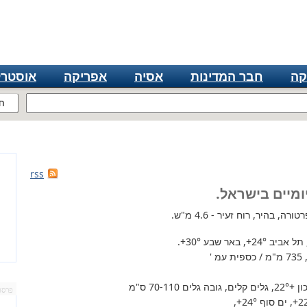
קה
חבר המדינות
אסיה
אפריקה
אוסטרל
ח
rss
ומיים בישראל.
ה, בהיר, רוח זעיר - 4.6 מ"ש.
 תל אביב
+24°
, באר שבע
+30°
.
'
+22°
, גלים קלים, גובה גלים 70-110 ס"מ
פרסו
+2
, ים סוף
+24°
,