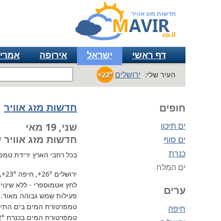
חדשות מזג אוויר
דף ראשי
ישראל
אירופה
אמרי
ירושלים
העיר שלי:
+22°
חדשות מזג אוויר
חופים
ים תיכון
שני, 19 מאי
חדשות מזג אוויר י
ים סוף
כנרת
בכל רחבי הארץ
ירידת טמפרטור
ים המלח
ירושלים
+26°
, חיפה
+23°
,
לחץ אטמוספרי - ללא שינוי, 735 מ"מ / כספית עמ 
ערים
פעילות שמש גבוהה מאוד.
טמפרטורת המים בים התיכון 
חיפה
טמפרטורת המים בכנרת
2°