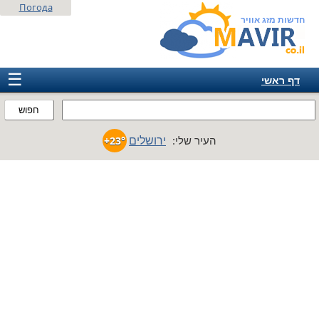
Погода
חדשות מזג אוויר
☰
דף ראשי
ישראל
חפוש
אירופה
ירושלים
העיר שלי:
+23°
אמריקה
חבר המדינות
אסיה
אפריקה
אוסטרליה