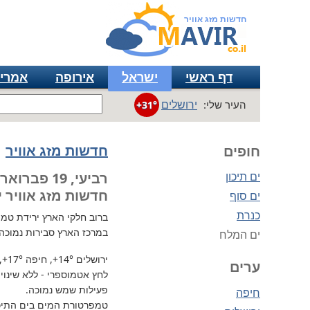
חדשות מזג אוויר
דף ראשי
ישראל
אירופה
אמרי
ירושלים
העיר שלי:
+31°
חדשות מזג אוויר
חופים
ים תיכון
רביעי, 19 פברואר
חדשות מזג אוויר י
ים סוף
כנרת
ברוב חלקי הארץ
ירידת טמפרטו
במרכז הארץ סבירות נמוכה
ים המלח
ירושלים
+14°
, חיפה
+17°
,
ערים
לחץ אטמוספרי - ללא שינוי, 734 מ"מ / כספית עמ 
פעילות שמש נמוכה.
חיפה
טמפרטורת המים בים התיכון 