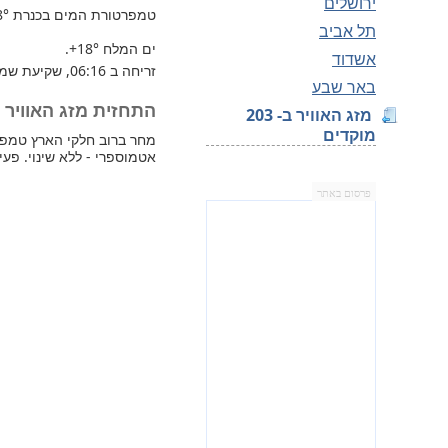
ירושלים
טמפרטורת המים בכנרת
8°
תל אביב
ים המלח
+18°
.
אשדוד
זריחה ב 06:16, שקיעת שמש 17:25.
באר שבע
התחזית מזג האוויר למחר 
מזג האוויר ב- 203
מוקדים
אטמוספרי - ללא שינוי. פעי
פרסום באתר