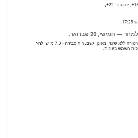
+1
, ים סוף
+22°
,
— חמישי, 20 פברואר.
מחר ברוב חלקי הארץ טמפרטורה ללא שינוי, מעונן, גשם, רוח סבירה - 7.3 מ"ש. לחץ
לות השמש בינונית.