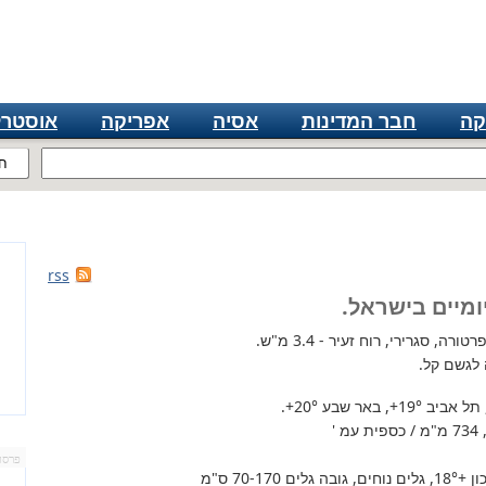
קה
חבר המדינות
אסיה
אפריקה
אוסטרל
ח
rss
ומיים בישראל.
רה, סגרירי, רוח זעיר - 3.4 מ"ש.
 לגשם קל.
 תל אביב
+19°
, באר שבע
+20°
.
'
פרסו
+18°
, גלים נוחים, גובה גלים 70-170 ס"מ