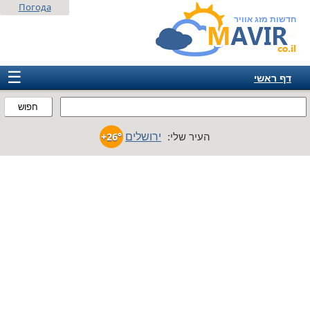
Погода
חדשות מזג אוויר
☰
דף ראשי
ישראל
חפוש
אירופה
ירושלים
העיר שלי:
+26°
אמריקה
חבר המדינות
אסיה
אפריקה
אוסטרליה