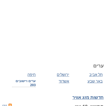
ערים
תל אביב
ירושלים
חיפה
באר שבע
אשדוד
ערים ויישובים
203
חדשות מזג אוויר
rss