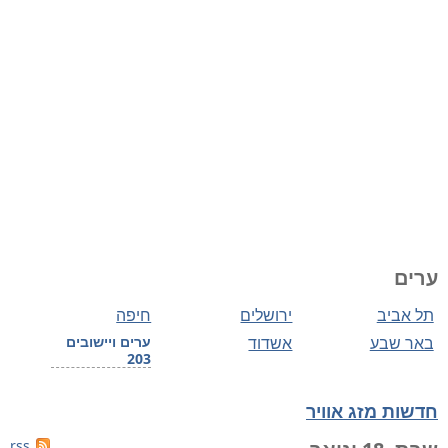
ערים
תל אביב
ירושלים
חיפה
באר שבע
אשדוד
ערים ויישובים
203
חדשות מזג אוויר
rss