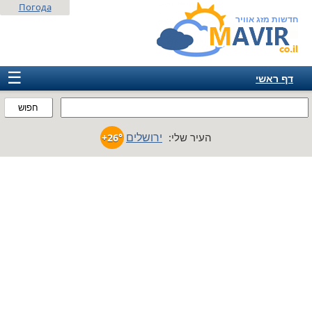
Погода
חדשות מזג אוויר
☰
דף ראשי
ישראל
חפוש
אירופה
ירושלים
העיר שלי:
+26°
אמריקה
חבר המדינות
אסיה
אפריקה
אוסטרליה