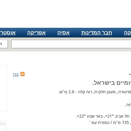
קה
חבר המדינות
אסיה
אפריקה
אוסטרל
ח
rss
ומיים בישראל.
רה, מעונן חלקית, רוח קלה - 2.6 מ"ש.
ה.
 תל אביב
+21°
, באר שבע
+22°
.
'
פרסו