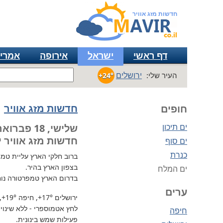
חדשות מזג אוויר
דף ראשי
ישראל
אירופה
אמרי
ירושלים
העיר שלי:
+24°
חדשות מזג אוויר
חופים
ים תיכון
שלישי, 18 פברואר
חדשות מזג אוויר י
ים סוף
כנרת
ברוב חלקי הארץ
עליית טמפרטו
בצפון הארץ בהיר.
ים המלח
בדרום הארץ טמפרטורה נוח
ערים
ירושלים
+17°
, חיפה
+19°
,
לחץ אטמוספרי - ללא שינוי, 735 מ"מ / כספית עמ 
חיפה
פעילות שמש בינונית.