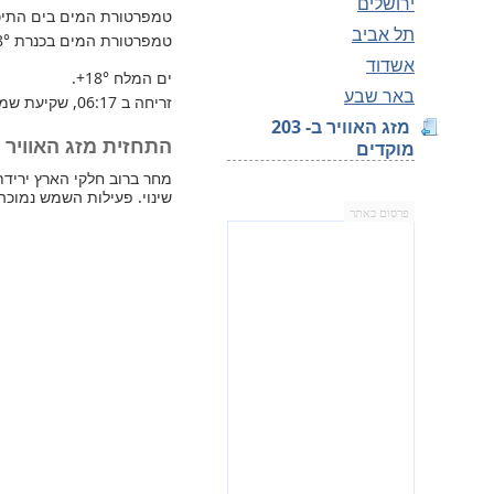
ירושלים
טמפרטורת המים בים התיכון 
תל אביב
טמפרטורת המים בכנרת
8°
אשדוד
ים המלח
+18°
.
באר שבע
זריחה ב 06:17, שקיעת שמש 17:24.
מזג האוויר ב- 203
התחזית מזג האוויר למחר —
מוקדים
שינוי. פעילות השמש נמוכה
פרסום באתר