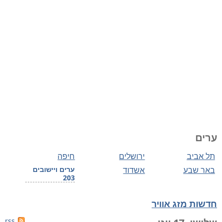
ערים
תל אביב
ירושלים
חיפה
באר שבע
אשדוד
ערים ויישובים
203
חדשות מזג אוויר
rss