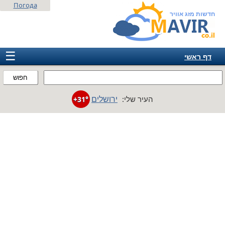
Погода
חדשות מזג אוויר
☰
דף ראשי
ישראל
חפוש
אירופה
ירושלים
העיר שלי:
+31°
אמריקה
חבר המדינות
אסיה
אפריקה
אוסטרליה