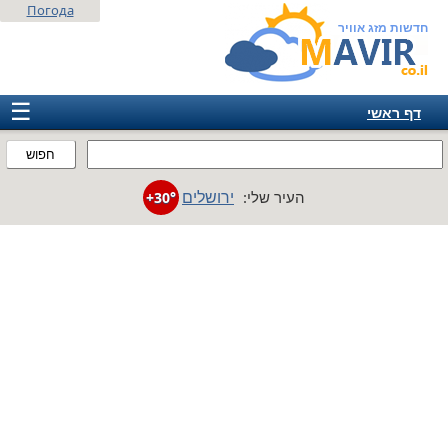
Погода
חדשות מזג אוויר
☰
דף ראשי
ישראל
חפוש
אירופה
ירושלים
העיר שלי:
+30°
אמריקה
חבר המדינות
אסיה
אפריקה
אוסטרליה