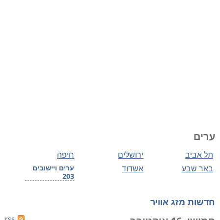
ערים
תל אביב
ירושלים
חיפה
באר שבע
אשדוד
ערים ויישובים
203
חדשות מזג אוויר
rss