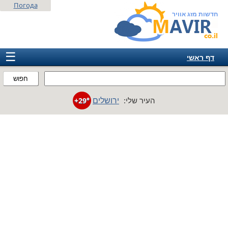
Погода
חדשות מזג אוויר
☰
דף ראשי
ישראל
חפוש
אירופה
ירושלים
העיר שלי:
+29°
אמריקה
חבר המדינות
אסיה
אפריקה
אוסטרליה