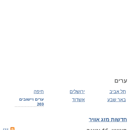
ערים
תל אביב
ירושלים
חיפה
באר שבע
אשדוד
ערים ויישובים
203
חדשות מזג אוויר
rss