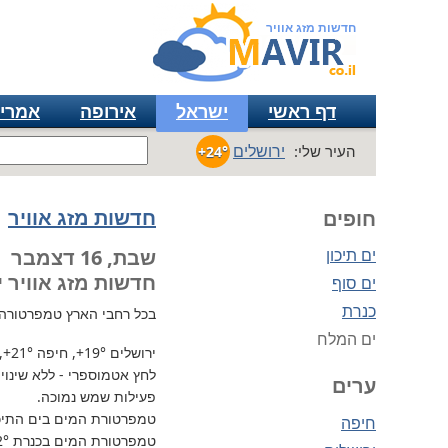
חדשות מזג אוויר
דף ראשי
ישראל
אירופה
אמרי
ירושלים
העיר שלי:
+24°
חדשות מזג אוויר
חופים
ים תיכון
שבת, 16 דצמבר
חדשות מזג אוויר י
ים סוף
כנרת
בכל רחבי הארץ
טמפרטורה נוחה
ים המלח
ירושלים
+19°
, חיפה
+21°
,
לחץ אטמוספרי - ללא שינוי, 737 מ"מ / כספית עמ 
ערים
פעילות שמש נמוכה.
טמפרטורת המים בים התיכון 
חיפה
טמפרטורת המים בכנרת
2°