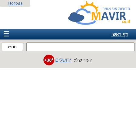
Погода
חדשות מזג אוויר
☰
דף ראשי
ישראל
חפוש
אירופה
ירושלים
העיר שלי:
+30°
אמריקה
חבר המדינות
אסיה
אפריקה
אוסטרליה