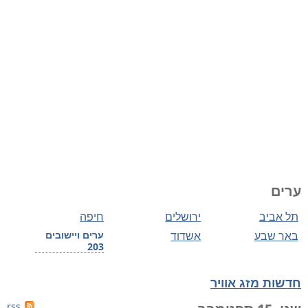
ערים
תל אביב
ירושלים
חיפה
באר שבע
אשדוד
ערים ויישובים
203
חדשות מזג אוויר
rss