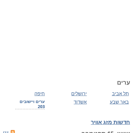
ערים
תל אביב
ירושלים
חיפה
באר שבע
אשדוד
ערים ויישובים
203
חדשות מזג אוויר
rss