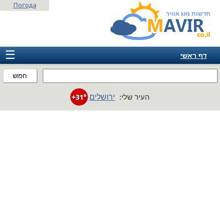
Погода
חדשות מזג אוויר
☰
דף ראשי
ישראל
חפוש
אירופה
ירושלים
העיר שלי:
+31°
אמריקה
חבר המדינות
אסיה
אפריקה
אוסטרליה