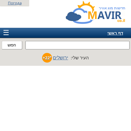
Погода
חדשות מזג אוויר
☰
דף ראשי
ישראל
חפוש
אירופה
ירושלים
העיר שלי:
+22°
אמריקה
חבר המדינות
אסיה
אפריקה
אוסטרליה