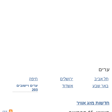
ערים
תל אביב
ירושלים
חיפה
באר שבע
אשדוד
ערים ויישובים
203
חדשות מזג אוויר
rss