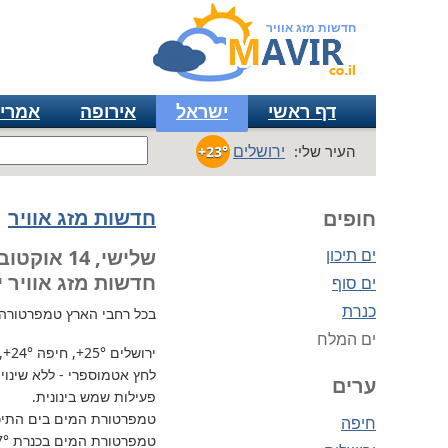
חדשות מזג אוויר
דף ראשי
ישראל
אירופה
אמרי
ירושלים
העיר שלי:
+23°
חדשות מזג אוויר
חופים
ים תיכון
שלישי, 14 אוקטובר
חדשות מזג אוויר י
ים סוף
כנרת
בכל רחבי הארץ
טמפרטורה נוחה
ים המלח
ירושלים
+25°
, חיפה
+24°
,
לחץ אטמוספרי - ללא שינוי, 734 מ"מ / כספית עמ 
ערים
פעילות שמש בינונית.
טמפרטורת המים בים התיכון 
חיפה
טמפרטורת המים בכנרת
7°