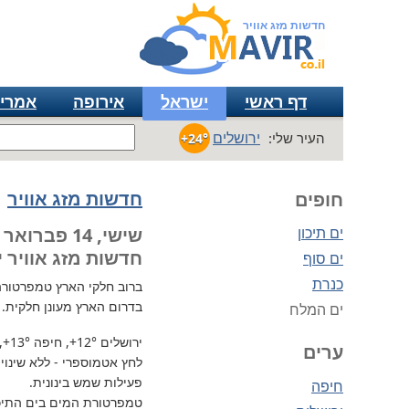
חדשות מזג אוויר
דף ראשי
ישראל
אירופה
אמרי
ירושלים
העיר שלי:
+24°
חדשות מזג אוויר
חופים
ים תיכון
שישי, 14 פברואר
חדשות מזג אוויר י
ים סוף
כנרת
ברוב חלקי הארץ
טמפרטורה נמו
בדרום הארץ מעונן חלקית.
ים המלח
ירושלים
+12°
, חיפה
+13°
,
ערים
לחץ אטמוספרי - ללא שינוי, 738 מ"מ / כספית עמ 
פעילות שמש בינונית.
חיפה
טמפרטורת המים בים התיכון 