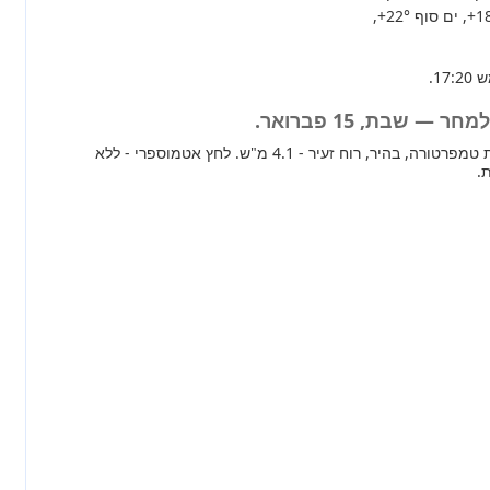
+1
, ים סוף
+22°
,
— שבת, 15 פברואר.
מחר ברוב חלקי הארץ עליית טמפרטורה, בהיר, רוח זעיר - 4.1 מ"ש. לחץ אטמוספרי - ללא
.