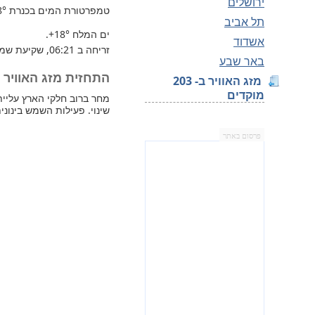
ירושלים
טמפרטורת המים בכנרת
8°
תל אביב
ים המלח
+18°
.
אשדוד
זריחה ב 06:21, שקיעת שמש 17:20.
באר שבע
התחזית מזג האוויר למחר 
מזג האוויר ב- 203
מוקדים
שינוי. פעילות השמש בינונית
פרסום באתר