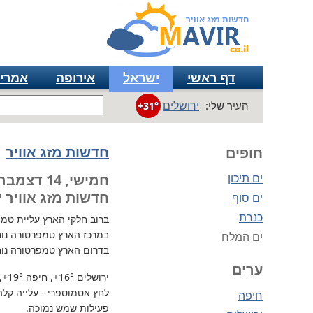
חדשות מזג אוויר
דף ראשי
ישראל
אירופה
אמרי
ירושלים
העיר שלי:
+31°
חדשות מזג אוויר
חופים
ים תיכון
חמישי, 14 דצמבר
חדשות מזג אוויר י
ים סוף
כנרת
ברוב חלקי הארץ
עליית טמפרטו
במרכז הארץ טמפרטורה נוח
ים המלח
בדרום הארץ טמפרטורה נוח
ערים
ירושלים
+16°
, חיפה
+19°
,
לחץ אטמוספרי - עלייה קלה, 737 מ"מ / כספית ע
חיפה
פעילות שמש נמוכה.