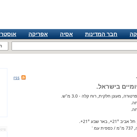
קה
חבר המדינות
אסיה
אפריקה
אוסטרל
ח
rss
ומיים בישראל.
רה, מעונן חלקית, רוח קלה - 3.0 מ"ש.
ה.
ה.
 תל אביב
+21°
, באר שבע
+21°
.
מ '
פרסו