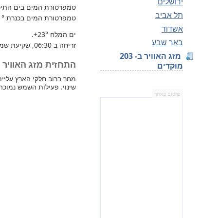
ירושלים
טמפרטורת המים בים התיכון 
תל אביב
טמפרטורת המים בכנרת
1°
אשדוד
ים המלח
+23°
.
באר שבע
זריחה ב 06:30, שקיעת שמש 16:31.
מזג האוויר ב- 203
התחזית מזג האוויר למחר 
מוקדים
שינוי. פעילות השמש נמוכה
פרסום באתר