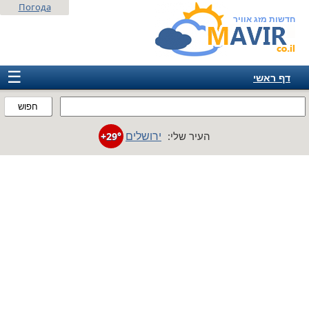
Погода
חדשות מזג אוויר
☰
דף ראשי
ישראל
חפוש
אירופה
ירושלים
העיר שלי:
+29°
אמריקה
חבר המדינות
אסיה
אפריקה
אוסטרליה