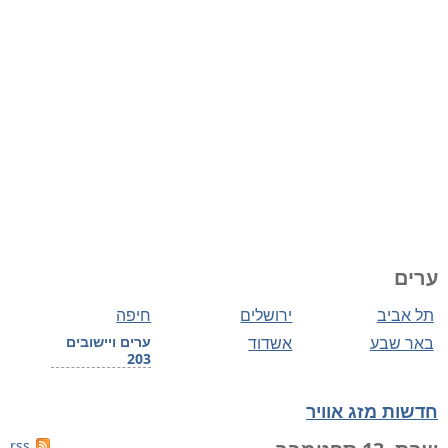
ערים
תל אביב
ירושלים
חיפה
באר שבע
אשדוד
ערים ויישובים
203
חדשות מזג אוויר
rss