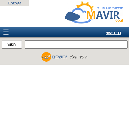
Погода
חדשות מזג אוויר
☰
דף ראשי
ישראל
חפוש
אירופה
ירושלים
העיר שלי:
+27°
אמריקה
חבר המדינות
אסיה
אפריקה
אוסטרליה