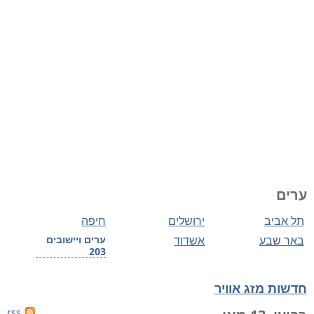
ערים
תל אביב
ירושלים
חיפה
באר שבע
אשדוד
ערים ויישובים
203
חדשות מזג אוויר
rss