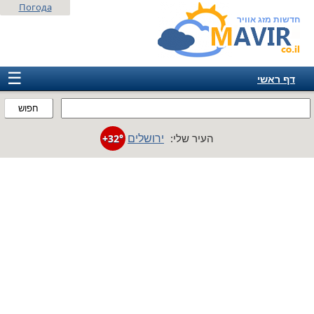
Погода
חדשות מזג אוויר
☰
דף ראשי
ישראל
חפוש
אירופה
ירושלים
העיר שלי:
+32°
אמריקה
חבר המדינות
אסיה
אפריקה
אוסטרליה