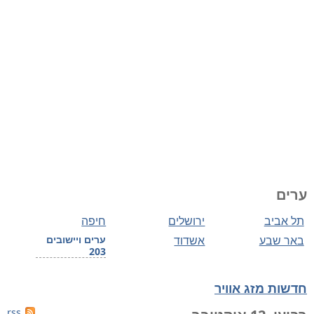
ערים
תל אביב
ירושלים
חיפה
באר שבע
אשדוד
ערים ויישובים
203
חדשות מזג אוויר
rss