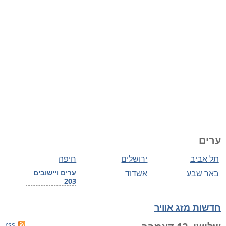
ערים
תל אביב
ירושלים
חיפה
באר שבע
אשדוד
ערים ויישובים
203
חדשות מזג אוויר
rss