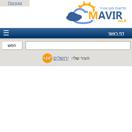
Погода
חדשות מזג אוויר
☰
דף ראשי
ישראל
חפוש
אירופה
ירושלים
העיר שלי:
+24°
אמריקה
חבר המדינות
אסיה
אפריקה
אוסטרליה